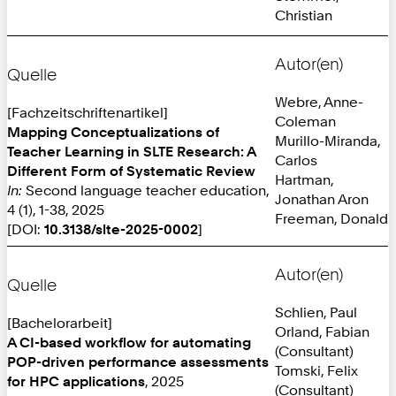
Christian
Autor(en)
Quelle
Webre, Anne-
[Fachzeitschriftenartikel]
Coleman
Mapping Conceptualizations of
Murillo-Miranda,
Teacher Learning in SLTE Research: A
Carlos
Different Form of Systematic Review
Hartman,
In:
Second language teacher education,
Jonathan Aron
4 (1), 1-38, 2025
Freeman, Donald
[DOI:
10.3138/slte-2025-0002
]
Autor(en)
Quelle
Schlien, Paul
[Bachelorarbeit]
Orland, Fabian
A CI-based workflow for automating
(Consultant)
POP-driven performance assessments
Tomski, Felix
for HPC applications
, 2025
(Consultant)