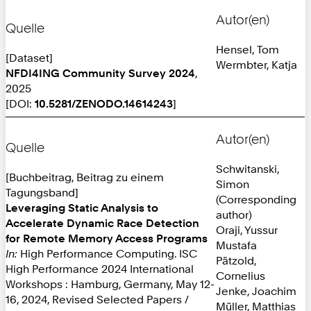
Autor(en)
Quelle
Hensel, Tom
[Dataset]
Wermbter, Katja
NFDI4ING Community Survey 2024
,
2025
[DOI:
10.5281/ZENODO.14614243
]
Autor(en)
Quelle
Schwitanski,
[Buchbeitrag, Beitrag zu einem
Simon
Tagungsband]
(Corresponding
Leveraging Static Analysis to
author)
Accelerate Dynamic Race Detection
Oraji, Yussur
for Remote Memory Access Programs
Mustafa
In:
High Performance Computing. ISC
Pätzold,
High Performance 2024 International
Cornelius
Workshops : Hamburg, Germany, May 12-
Jenke, Joachim
16, 2024, Revised Selected Papers /
Müller, Matthias