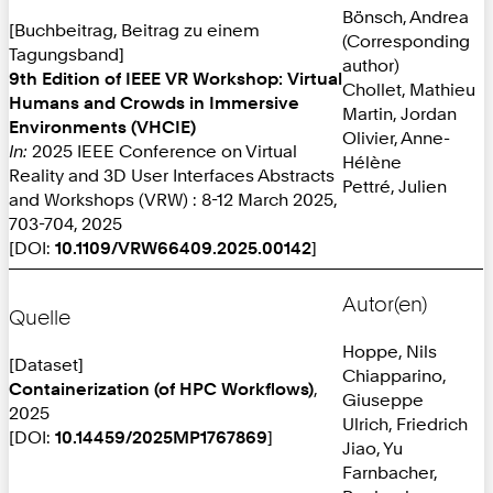
Bönsch, Andrea
[Buchbeitrag, Beitrag zu einem
(Corresponding
Tagungsband]
author)
9th Edition of IEEE VR Workshop: Virtual
Chollet, Mathieu
Humans and Crowds in Immersive
Martin, Jordan
Environments (VHCIE)
Olivier, Anne-
In:
2025 IEEE Conference on Virtual
Hélène
Reality and 3D User Interfaces Abstracts
Pettré, Julien
and Workshops (VRW) : 8-12 March 2025,
703-704, 2025
[DOI:
10.1109/VRW66409.2025.00142
]
Autor(en)
Quelle
Hoppe, Nils
[Dataset]
Chiapparino,
Containerization (of HPC Workflows)
,
Giuseppe
2025
Ulrich, Friedrich
[DOI:
10.14459/2025MP1767869
]
Jiao, Yu
Farnbacher,