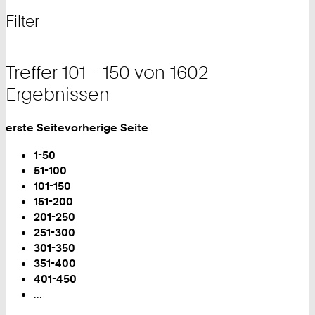
nach
und
Filter
Filter
Treffer 101 - 150 von 1602
Ergebnissen
erste Seite
vorherige Seite
Blättern
1-50
51-100
Sie
101-150
sind
151-200
auf
201-250
Seite:
251-300
301-350
351-400
401-450
...