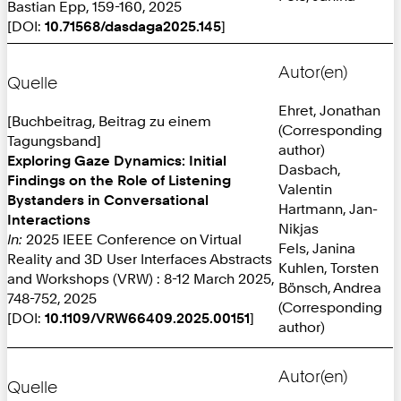
Bastian Epp, 159-160, 2025
[DOI:
10.71568/dasdaga2025.145
]
Autor(en)
Quelle
Ehret, Jonathan
[Buchbeitrag, Beitrag zu einem
(Corresponding
Tagungsband]
author)
Exploring Gaze Dynamics: Initial
Dasbach,
Findings on the Role of Listening
Valentin
Bystanders in Conversational
Hartmann, Jan-
Interactions
Nikjas
In:
2025 IEEE Conference on Virtual
Fels, Janina
Reality and 3D User Interfaces Abstracts
Kuhlen, Torsten
and Workshops (VRW) : 8-12 March 2025,
Bönsch, Andrea
748-752, 2025
(Corresponding
[DOI:
10.1109/VRW66409.2025.00151
]
author)
Autor(en)
Quelle