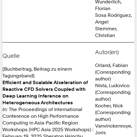
Wunderlich,
Florian
Sosa Rodriguez,
Angel
Stemmer,
Christian
Autor(en)
Quelle
Orland, Fabian
[Buchbeitrag, Beitrag zu einem
(Corresponding
Tagungsband]
author)
Efficient and Scalable AIxeleration of
Nista, Ludovico
Reactive CFD Solvers Coupled with
(Corresponding
Deep Learning Inference on
author)
Heterogeneous Architectures
Kocher, Nick
In:
The Proceedings of International
(Corresponding
Conference on High Performance
author)
Computing in Asia-Pacific Region
Vanvinckenroye,
Workshops (HPC Asia 2025 Workshops) :
Joris
February 19, 2025 Sheraton Hsinchu