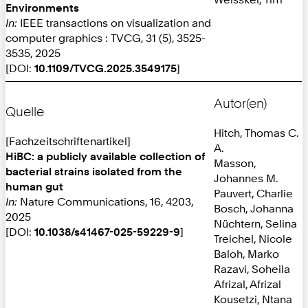
Environments
In:
IEEE transactions on visualization and
computer graphics : TVCG, 31 (5), 3525-
3535, 2025
[DOI:
10.1109/TVCG.2025.3549175
]
Autor(en)
Quelle
Hitch, Thomas C.
[Fachzeitschriftenartikel]
A.
HiBC: a publicly available collection of
Masson,
bacterial strains isolated from the
Johannes M.
human gut
Pauvert, Charlie
In:
Nature Communications, 16, 4203,
Bosch, Johanna
2025
Nüchtern, Selina
[DOI:
10.1038/s41467-025-59229-9
]
Treichel, Nicole
Baloh, Marko
Razavi, Soheila
Afrizal, Afrizal
Kousetzi, Ntana