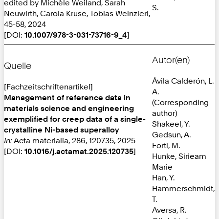
edited by Michèle Weiland, Sarah
S.
Neuwirth, Carola Kruse, Tobias Weinzierl,
45-58, 2024
[DOI:
10.1007/978-3-031-73716-9_4
]
Autor(en)
Quelle
Ávila Calderón, L.
[Fachzeitschriftenartikel]
A.
Management of reference data in
(Corresponding
materials science and engineering
author)
exemplified for creep data of a single-
Shakeel, Y.
crystalline Ni-based superalloy
Gedsun, A.
In:
Acta materialia, 286, 120735, 2025
Forti, M.
[DOI:
10.1016/j.actamat.2025.120735
]
Hunke, Sirieam
Marie
Han, Y.
Hammerschmidt,
T.
Aversa, R.