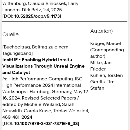
Wittenburg, Claudia Biniossek, Larry
Lannom, Dirk Betz, 1-4, 2025
[DOI:
10.52825/ocp.v5i.1173
]
Autor(en)
Quelle
Krüger, Marcel
[Buchbeitrag, Beitrag zu einem
(Corresponding
Tagungsband]
author)
InsitUE - Enabling Hybrid In-situ
Milke, Jan
Visualizations Through Unreal Engine
Frieder
and Catalyst
Kuhlen, Torsten
In:
High Performance Computing. ISC
Gerrits, Tim
High Performance 2024 International
Stefan
Workshops : Hamburg, Germany, May 12-
16, 2024, Revised Selected Papers /
edited by Michèle Weiland, Sarah
Neuwirth, Carola Kruse, Tobias Weinzierl,
469-481, 2024
[DOI:
10.1007/978-3-031-73716-9_33
]