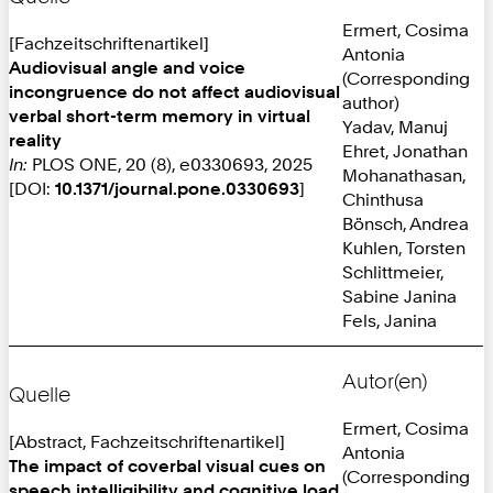
Ermert, Cosima
[Fachzeitschriftenartikel]
Antonia
Audiovisual angle and voice
(Corresponding
incongruence do not affect audiovisual
author)
verbal short-term memory in virtual
Yadav, Manuj
reality
Ehret, Jonathan
In:
PLOS ONE, 20 (8), e0330693, 2025
Mohanathasan,
[DOI:
10.1371/journal.pone.0330693
]
Chinthusa
Bönsch, Andrea
Kuhlen, Torsten
Schlittmeier,
Sabine Janina
Fels, Janina
Autor(en)
Quelle
Ermert, Cosima
[Abstract, Fachzeitschriftenartikel]
Antonia
The impact of coverbal visual cues on
(Corresponding
speech intelligibility and cognitive load