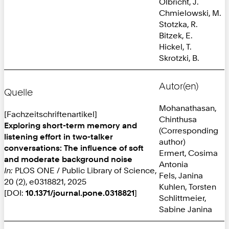
Olbricht, J.
Chmielowski, M.
Stotzka, R.
Bitzek, E.
Hickel, T.
Skrotzki, B.
Autor(en)
Quelle
Mohanathasan,
[Fachzeitschriftenartikel]
Chinthusa
Exploring short-term memory and
(Corresponding
listening effort in two-talker
author)
conversations: The influence of soft
Ermert, Cosima
and moderate background noise
Antonia
In:
PLOS ONE / Public Library of Science,
Fels, Janina
20 (2), e0318821, 2025
Kuhlen, Torsten
[DOI:
10.1371/journal.pone.0318821
]
Schlittmeier,
Sabine Janina