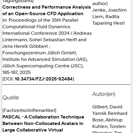
Tagungsband]
author)
Correctness and Performance Analysis
Jenke, Joachim
of an Open-Source CFD Application
Liem, Radita
In:
Proceedings of the 35th Parallel
Tapaning Hesti
Computational Fluid Dynamics
International Conference 2024 / Andreas
Lintermann, Sohel Sebastian Herff and
Jens Henrik Göbbert ;
Forschungszentrum Jülich GmbH,
Institute for Advanced Simulation (IAS),
Jülich Supercomputing Centre (JSC),
185-187, 2025
[DOI:
10.34734/FZJ-2025-02484
]
Autor(en)
Quelle
Gilbert, David
[Fachzeitschriftenartikel]
Yannik Reinhard
PASCAL - A Collaboration Technique
Bose, Abhirup
Between Non-Collocated Avatars in
Kuhlen, Torsten
Large Collaborative Virtual
Weissker, Tim