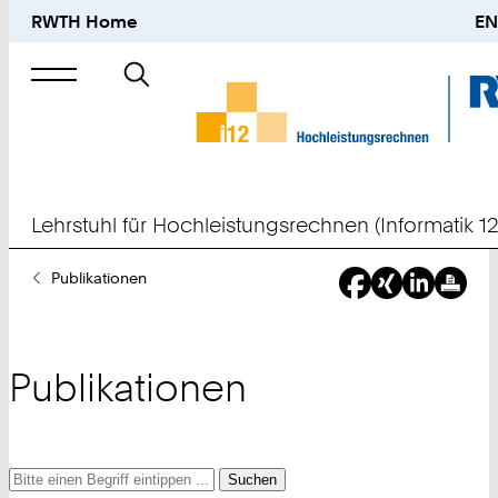
RWTH Home
EN
Suche
nach
Lehrstuhl für Hochleistungsrechnen (Informatik 12
Sie
Publikationen
sind
hier:
Publikationen
Suche
Suche
Suche