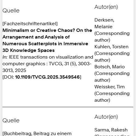
Autor(en)
Quelle
Derksen,
[Fachzeitschriftenartikel]
Melanie
Minimalism or Creative Chaos? On the
(Corresponding
Arrangement and Analysis of
author)
Numerous Scatterplots in Immersive
Kuhlen, Torsten
3D Knowledge Spaces
(Corresponding
In:
IEEE transactions on visualization and
author)
computer graphics : TVCG, 31 (5), 3003-
Botsch, Mario
3013, 2025
(Corresponding
[DOI:
10.1109/TVCG.2025.3549546
]
author)
Weissker, Tim
(Corresponding
author)
Autor(en)
Quelle
Sarma, Rakesh
[Buchbeitrag, Beitrag zu einem