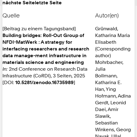
nächste Seite
letzte Seite
Quelle
Autor(en)
[Beitrag zu einem Tagungsband]
Grünwald,
Building bridges: Roll-Out Group of
Katharina Maria
NFDI-MatWerk : A strategy for
Elisabeth
interfacing researchers and research
(Corresponding
data manage-ment infrastructure in
author)
materials science and engineering
Mohrbacher,
In:
2nd Conference on Research Data
Julia
Infrastructure (CoRDI), 3 Seiten, 2025
Bollmann,
[DOI:
10.5281/zenodo.16735989
]
Katharina E.
Han, Ying
Hofmann, Adina
Gerdt, Leonid
Daei, Amir
Slawik,
Sebastian
Winkens, Georg
Nayak, Ullal