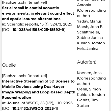
[Fachzeitschriftenartikel]
Antonia
Serial recall in spatial acoustic
(Corresponding
environments: irrelevant sound effect
author)
and spatial source alternations
Yadav, Manuj
In:
Scientific reports, 15 (1), 32473, 2025
Marsh, John E.
[DOI:
10.1038/s41598-025-18592-9
]
Schlittmeier,
Sabine Janina
Kuhlen, Torsten
Fels, Janina
Autor(en)
Quelle
Koenen, Jens
[Fachzeitschriftenartikel]
(Corresponding
Interactive Streaming of 3D Scenes to
author)
Mobile Devices using Dual-Layer
Oehrl, Simon
Image Warping and Loop-based Depth
Kuhlen, Torsten
Reconstruction
Gerrits, Tim
In:
Journal of WSCG, 33 (1/2), 1-10, 2025
Stefan
[DOI:
10.24132/JWSCG.2025-1
]