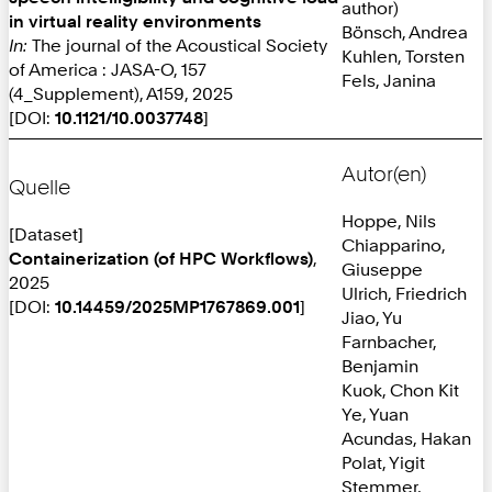
author)
in virtual reality environments
Bönsch, Andrea
In:
The journal of the Acoustical Society
Kuhlen, Torsten
of America : JASA-O, 157
Fels, Janina
(4_Supplement), A159, 2025
[DOI:
10.1121/10.0037748
]
Autor(en)
Quelle
Hoppe, Nils
[Dataset]
Chiapparino,
Containerization (of HPC Workflows)
,
Giuseppe
2025
Ulrich, Friedrich
[DOI:
10.14459/2025MP1767869.001
]
Jiao, Yu
Farnbacher,
Benjamin
Kuok, Chon Kit
Ye, Yuan
Acundas, Hakan
Polat, Yigit
Stemmer,