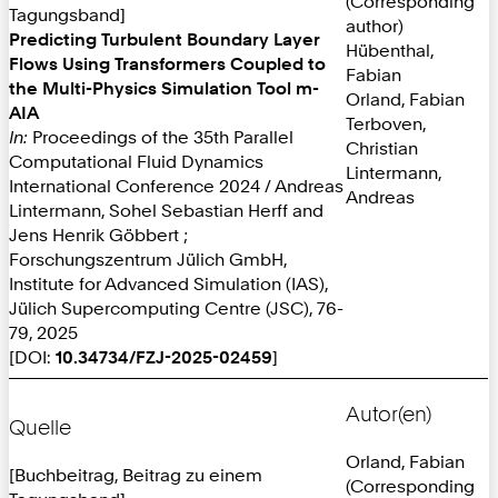
(Corresponding
Tagungsband]
author)
Predicting Turbulent Boundary Layer
Hübenthal,
Flows Using Transformers Coupled to
Fabian
the Multi-Physics Simulation Tool m-
Orland, Fabian
AIA
Terboven,
In:
Proceedings of the 35th Parallel
Christian
Computational Fluid Dynamics
Lintermann,
International Conference 2024 / Andreas
Andreas
Lintermann, Sohel Sebastian Herff and
Jens Henrik Göbbert ;
Forschungszentrum Jülich GmbH,
Institute for Advanced Simulation (IAS),
Jülich Supercomputing Centre (JSC), 76-
79, 2025
[DOI:
10.34734/FZJ-2025-02459
]
Autor(en)
Quelle
Orland, Fabian
[Buchbeitrag, Beitrag zu einem
(Corresponding