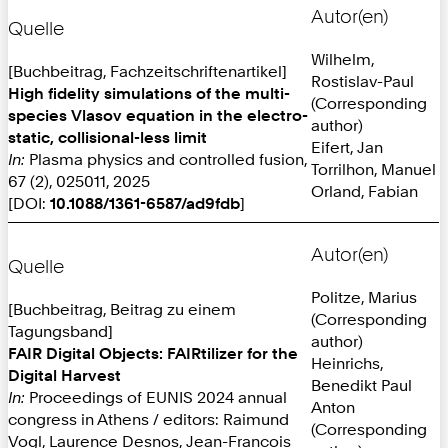
Autor(en)
Quelle
Wilhelm,
[Buchbeitrag, Fachzeitschriftenartikel]
Rostislav-Paul
High fidelity simulations of the multi-
(Corresponding
species Vlasov equation in the electro-
author)
static, collisional-less limit
Eifert, Jan
In:
Plasma physics and controlled fusion,
Torrilhon, Manuel
67 (2), 025011, 2025
Orland, Fabian
[DOI:
10.1088/1361-6587/ad9fdb
]
Autor(en)
Quelle
Politze, Marius
[Buchbeitrag, Beitrag zu einem
(Corresponding
Tagungsband]
author)
FAIR Digital Objects: FAIRtilizer for the
Heinrichs,
Digital Harvest
Benedikt Paul
In:
Proceedings of EUNIS 2024 annual
Anton
congress in Athens / editors: Raimund
(Corresponding
Vogl, Laurence Desnos, Jean-François