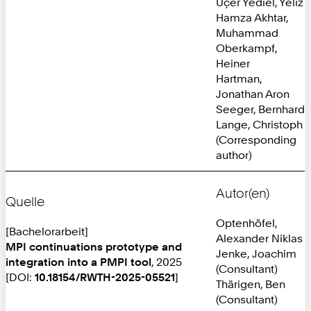
Üçer Yediel, Yeliz
Hamza Akhtar,
Muhammad
Oberkampf,
Heiner
Hartman,
Jonathan Aron
Seeger, Bernhard
Lange, Christoph
(Corresponding
author)
Autor(en)
Quelle
Optenhöfel,
[Bachelorarbeit]
Alexander Niklas
MPI continuations prototype and
Jenke, Joachim
integration into a PMPI tool
, 2025
(Consultant)
[DOI:
10.18154/RWTH-2025-05521
]
Thärigen, Ben
(Consultant)