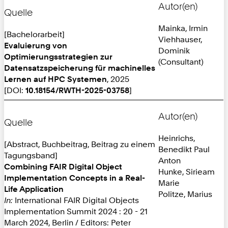
Autor(en)
Quelle
Mainka, Irmin
[Bachelorarbeit]
Viehhauser,
Evaluierung von
Dominik
Optimierungsstrategien zur
(Consultant)
Datensatzspeicherung für machinelles
Lernen auf HPC Systemen
, 2025
[DOI:
10.18154/RWTH-2025-03758
]
Autor(en)
Quelle
Heinrichs,
[Abstract, Buchbeitrag, Beitrag zu einem
Benedikt Paul
Tagungsband]
Anton
Combining FAIR Digital Object
Hunke, Sirieam
Implementation Concepts in a Real-
Marie
Life Application
Politze, Marius
In:
International FAIR Digital Objects
Implementation Summit 2024 : 20 - 21
March 2024, Berlin / Editors: Peter