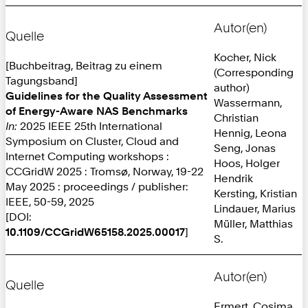
Autor(en)
Quelle
Kocher, Nick
[Buchbeitrag, Beitrag zu einem
(Corresponding
Tagungsband]
author)
Guidelines for the Quality Assessment
Wassermann,
of Energy-Aware NAS Benchmarks
Christian
In:
2025 IEEE 25th International
Hennig, Leona
Symposium on Cluster, Cloud and
Seng, Jonas
Internet Computing workshops :
Hoos, Holger
CCGridW 2025 : Tromsø, Norway, 19-22
Hendrik
May 2025 : proceedings / publisher:
Kersting, Kristian
IEEE, 50-59, 2025
Lindauer, Marius
[DOI:
Müller, Matthias
10.1109/CCGridW65158.2025.00017
]
S.
Autor(en)
Quelle
Ermert, Cosima