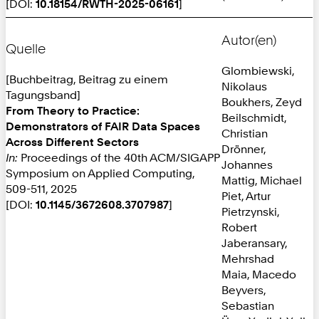
[DOI:
10.18154/RWTH-2025-06161
]
Autor(en)
Quelle
Glombiewski,
[Buchbeitrag, Beitrag zu einem
Nikolaus
Tagungsband]
Boukhers, Zeyd
From Theory to Practice:
Beilschmidt,
Demonstrators of FAIR Data Spaces
Christian
Across Different Sectors
Drönner,
In:
Proceedings of the 40th ACM/SIGAPP
Johannes
Symposium on Applied Computing,
Mattig, Michael
509-511, 2025
Piet, Artur
[DOI:
10.1145/3672608.3707987
]
Pietrzynski,
Robert
Jaberansary,
Mehrshad
Maia, Macedo
Beyvers,
Sebastian