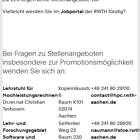
Vielleicht werden Sie im
Jobportal
der RWTH fündig?
Bei Fragen zu Stellenangeboten
insbesondere zur Promotionsmöglichkeit
wenden Sie sich an:
Lehrstuhl für
Kopernikusstr.
+49 241 80 29110
Hochleistungsrechnen
6
contact@hpc.rwth-
Dr.rer.nat Christian
Raum K101
aachen.de
Terboven
52074
Aachen
Lehr- und
Seffenter
+49 241 80 28920
Forschungsgebiet
Weg 23
naumann@stce.rwth
Software und
Raum 230
aachen.de