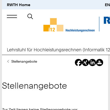
RWTH Home
EN
Suche
nach
Lehrstuhl für Hochleistungsrechnen (Informatik 12
Sie
Stellenangebote
sind
hier:
Stellenangebote
Zur Zeit liegen keine Stellenangebote vor.