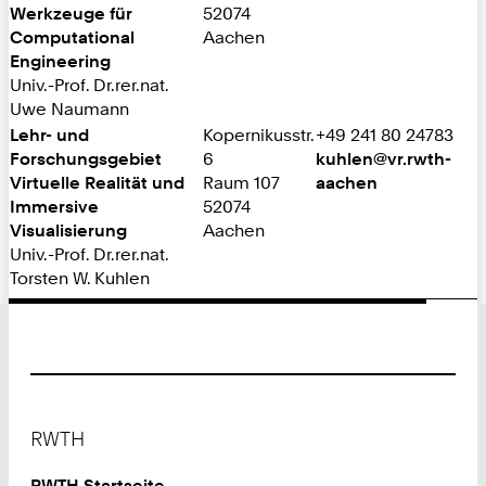
Werkzeuge für
52074
Computational
Aachen
Engineering
Univ.-Prof. Dr.rer.nat.
Uwe Naumann
Lehr- und
Kopernikusstr.
+49 241 80 24783
Forschungsgebiet
6
kuhlen@vr.rwth-
Virtuelle Realität und
Raum 107
aachen
Immersive
52074
Visualisierung
Aachen
Univ.-Prof. Dr.rer.nat.
Torsten W. Kuhlen
Footer
RWTH
RWTH Startseite