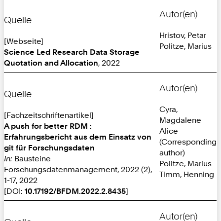
Autor(en)
Quelle
Hristov, Petar
[Webseite]
Politze, Marius
Science Led Research Data Storage
Quotation and Allocation
, 2022
Autor(en)
Quelle
Cyra,
[Fachzeitschriftenartikel]
Magdalene
A push for better RDM :
Alice
Erfahrungsbericht aus dem Einsatz von
(Corresponding
git für Forschungsdaten
author)
In:
Bausteine
Politze, Marius
Forschungsdatenmanagement, 2022 (2),
Timm, Henning
1-17, 2022
[DOI:
10.17192/BFDM.2022.2.8435
]
Autor(en)