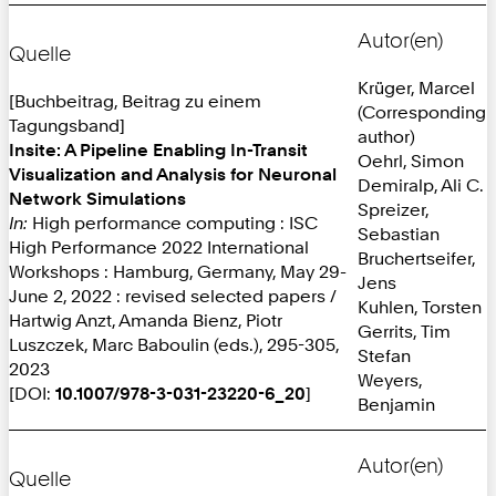
Autor(en)
Quelle
Krüger, Marcel
[Buchbeitrag, Beitrag zu einem
(Corresponding
Tagungsband]
author)
Insite: A Pipeline Enabling In-Transit
Oehrl, Simon
Visualization and Analysis for Neuronal
Demiralp, Ali C.
Network Simulations
Spreizer,
In:
High performance computing : ISC
Sebastian
High Performance 2022 International
Bruchertseifer,
Workshops : Hamburg, Germany, May 29-
Jens
June 2, 2022 : revised selected papers /
Kuhlen, Torsten
Hartwig Anzt, Amanda Bienz, Piotr
Gerrits, Tim
Luszczek, Marc Baboulin (eds.), 295-305,
Stefan
2023
Weyers,
[DOI:
10.1007/978-3-031-23220-6_20
]
Benjamin
Autor(en)
Quelle