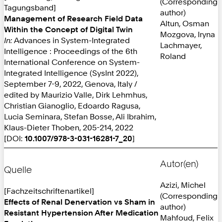
(Corresponding
Tagungsband]
author)
Management of Research Field Data
Altun, Osman
Within the Concept of Digital Twin
Mozgova, Iryna
In:
Advances in System-Integrated
Lachmayer,
Intelligence : Proceedings of the 6th
Roland
International Conference on System-
Integrated Intelligence (SysInt 2022),
September 7-9, 2022, Genova, Italy /
edited by Maurizio Valle, Dirk Lehmhus,
Christian Gianoglio, Edoardo Ragusa,
Lucia Seminara, Stefan Bosse, Ali Ibrahim,
Klaus-Dieter Thoben, 205-214, 2022
[DOI:
10.1007/978-3-031-16281-7_20
]
Autor(en)
Quelle
Azizi, Michel
[Fachzeitschriftenartikel]
(Corresponding
Effects of Renal Denervation vs Sham in
author)
Resistant Hypertension After Medication
Mahfoud, Felix