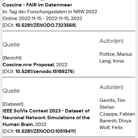
Coscine - FAIR im Datenmeer
In:
Tag der Forschungsdaten in NRW 2022
Online 2022-11-15 - 2022-11-15, 2022
[DOI:
10.5281/ZENODO.7323568
]
Autor(en)
Quelle
Politze, Marius
[Bericht]
Lang, Ilona
Coscine.nrw Proposal
, 2022
[DOI:
10.5281/zenodo.15189276
]
Autor(en)
Quelle
Gerrits, Tim
[Dataset]
Stefan
IEEE SciVis Contest 2023 - Dataset of
Czappa, Fabian
Neuronal Network Simulations of the
Banesh, Divya
Human Brain
, 2022
Wolf, Felix
[DOI:
10.5281/ZENODO.10519411
]