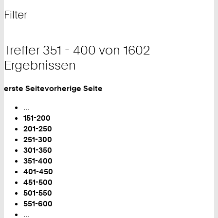
nach
und
Filter
Filter
Treffer 351 - 400 von 1602
Ergebnissen
erste Seite
vorherige Seite
Blättern
...
151-200
201-250
251-300
301-350
Sie
351-400
sind
401-450
auf
451-500
Seite:
501-550
551-600
...