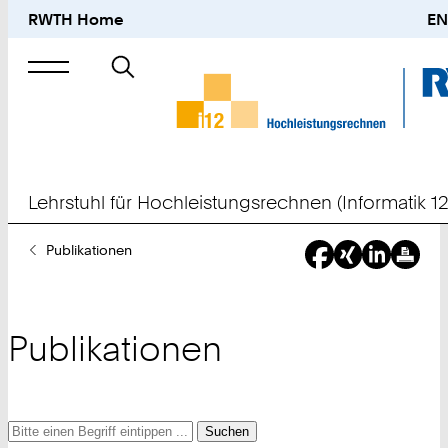
RWTH Home
EN
Suche
nach
Lehrstuhl für Hochleistungsrechnen (Informatik 12
Sie
Publikationen
sind
hier:
Publikationen
Suche
Suche
Suche