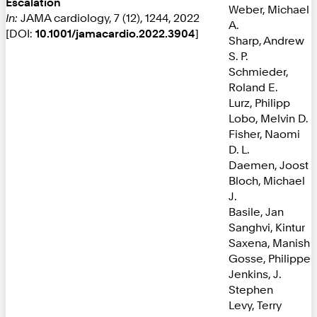
Escalation
Weber, Michael
In:
JAMA cardiology, 7 (12), 1244, 2022
A.
[DOI:
10.1001/jamacardio.2022.3904
]
Sharp, Andrew
S. P.
Schmieder,
Roland E.
Lurz, Philipp
Lobo, Melvin D.
Fisher, Naomi
D. L.
Daemen, Joost
Bloch, Michael
J.
Basile, Jan
Sanghvi, Kintur
Saxena, Manish
Gosse, Philippe
Jenkins, J.
Stephen
Levy, Terry