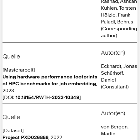
Rashad, Ashkan
Kuhlen, Torsten
Hölzle, Frank
Puladi, Behrus
(Corresponding
author)
Autor(en)
Quelle
Eckhardt, Jonas
[Masterarbeit]
Schürhoff,
Using hardware performance footprints
Daniel
of HPC benchmarks for job embedding
,
(Consultant)
2023
[DOI:
10.18154/RWTH-2022-10349
]
Autor(en)
Quelle
von Bergen,
[Dataset]
Martin
Project PXD026888
, 2022