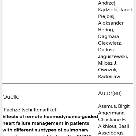
Andrzej
Kądziela, Jacek
Prejbisj,
Aleksander
Hering,
Dagmara
Ciecwierz,
Dariusz
Jaguszewski,
Milosz J.
Owczuk,
Radoslaw
Autor(en)
Quelle
Assmus, Birgit
[Fachzeitschriftenartikel]
Angermann,
Effects of remote haemodynamic‐guided
Christiane E.
heart failure management in patients
Alkhlout, Basil
with different subtypes of pulmonary
Asselbergs,