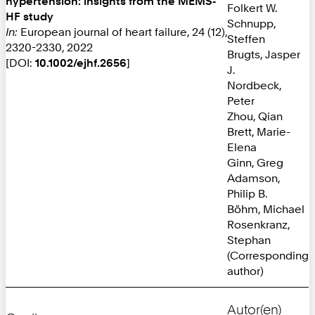
hypertension: insights from the MEMS‐
Folkert W.
HF study
Schnupp,
In:
European journal of heart failure, 24 (12),
Steffen
2320-2330, 2022
Brugts, Jasper
[DOI:
10.1002/ejhf.2656
]
J.
Nordbeck,
Peter
Zhou, Qian
Brett, Marie-
Elena
Ginn, Greg
Adamson,
Philip B.
Böhm, Michael
Rosenkranz,
Stephan
(Corresponding
author)
Autor(en)