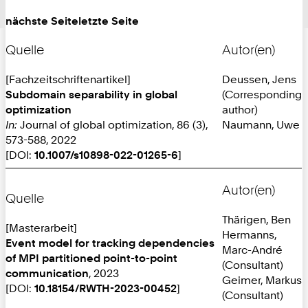
nächste Seite
letzte Seite
Quelle
Autor(en)
[Fachzeitschriftenartikel]
Deussen, Jens
Subdomain separability in global
(Corresponding
optimization
author)
In:
Journal of global optimization, 86 (3),
Naumann, Uwe
573-588, 2022
[DOI:
10.1007/s10898-022-01265-6
]
Autor(en)
Quelle
Thärigen, Ben
[Masterarbeit]
Hermanns,
Event model for tracking dependencies
Marc-André
of MPI partitioned point-to-point
(Consultant)
communication
, 2023
Geimer, Markus
[DOI:
10.18154/RWTH-2023-00452
]
(Consultant)