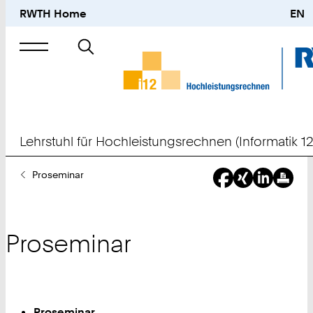
RWTH Home
EN
Suche
nach
Lehrstuhl für Hochleistungsrechnen (Informatik 12
Sie
Proseminar
sind
hier:
Proseminar
Proseminar