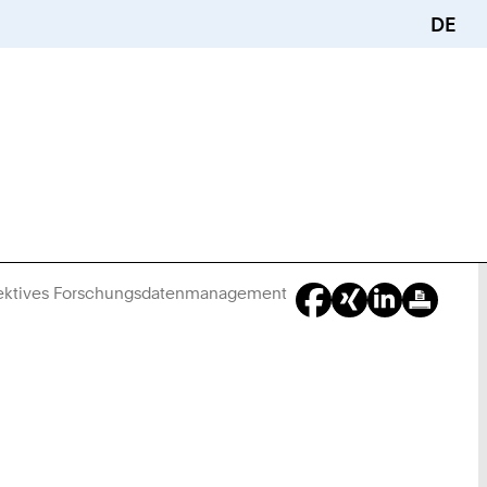
DE
effektives Forschungsdatenmanagement
You
Are
Here: