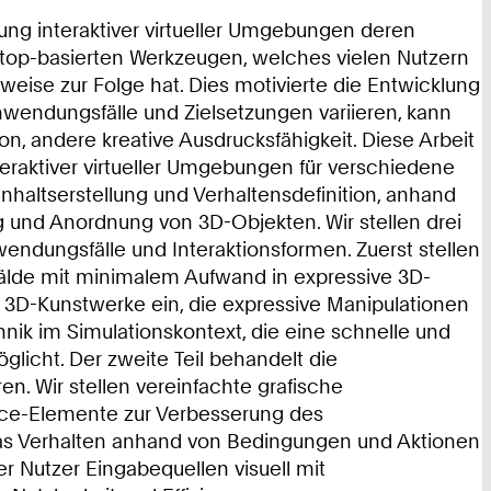
lung interaktiver virtueller Umgebungen deren
sktop-basierten Werkzeugen, welches vielen Nutzern
eise zur Folge hat. Dies motivierte die Entwicklung
nwendungsfälle und Zielsetzungen variieren, kann
on, andere kreative Ausdrucksfähigkeit. Diese Arbeit
eraktiver virtueller Umgebungen für verschiedene
haltserstellung und Verhaltensdefinition, anhand
gung und Anordnung von 3D-Objekten. Wir stellen drei
endungsfälle und Interaktionsformen. Zuerst stellen
emälde mit minimalem Aufwand in expressive 3D-
r 3D-Kunstwerke ein, die expressive Manipulationen
hnik im Simulationskontext, die eine schnelle und
glicht. Der zweite Teil behandelt die
en. Wir stellen vereinfachte grafische
face-Elemente zur Verbesserung des
 das Verhalten anhand von Bedingungen und Aktionen
er Nutzer Eingabequellen visuell mit