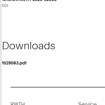
DOI
Downloads
1029063.pdf
Footer
RWTH
Service