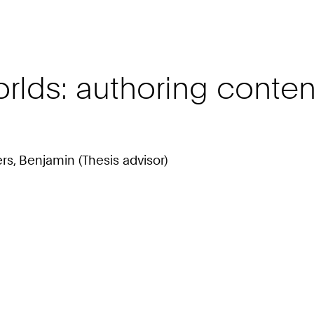
lds: authoring content 
ers, Benjamin (Thesis advisor)