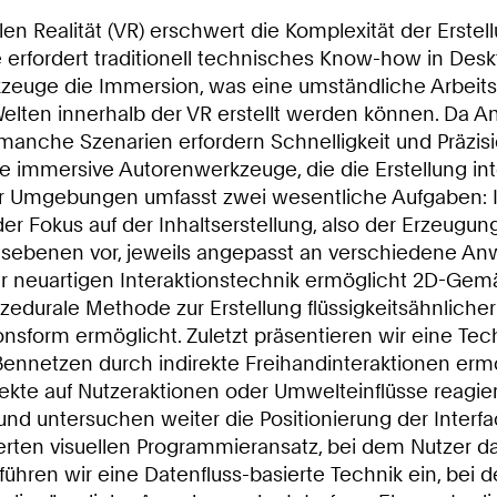
n Realität (VR) erschwert die Komplexität der Erstel
te erfordert traditionell technisches Know-how in De
kzeuge die Immersion, was eine umständliche Arbeitsw
elten innerhalb der VR erstellt werden können. Da A
 manche Szenarien erfordern Schnelligkeit und Präzisi
e immersive Autorenwerkzeuge, die die Erstellung int
er Umgebungen umfasst zwei wesentliche Aufgaben: In
gt der Fokus auf der Inhaltserstellung, also der Erzeu
nsebenen vor, jeweils angepasst an verschiedene Anw
iner neuartigen Interaktionstechnik ermöglicht 2D-G
zedurale Methode zur Erstellung flüssigkeitsähnliche
onsform ermöglicht. Zuletzt präsentieren wir eine Tec
aßennetzen durch indirekte Freihandinteraktionen ermö
bjekte auf Nutzeraktionen oder Umwelteinflüsse reagier
und untersuchen weiter die Positionierung der Inter
sierten visuellen Programmieransatz, bei dem Nutzer
führen wir eine Datenfluss-basierte Technik ein, bei d