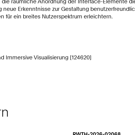
die räumliche Anordnung der Interface-Elemente die 
 neue Erkenntnisse zur Gestaltung benutzerfreundlic
en für ein breites Nutzerspektrum erleichtern.
nd Immersive Visualisierung [124620]
rn
RWTH-2026-02068