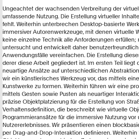
Ungeachtet der wachsenden Verbreitung der virtuelle
umfassende Nutzung. Die Erstellung virtueller Inhal
fehlt. Weiterhin unterbrechen Desktop-basierte Wer
immersiver Autorenwerkzeuge, mit denen virtuelle W
keine einzelne Technik alle Anforderungen erfüllen;
untersucht und entwickelt daher benutzerfreundlich
Anwendungsfälle vereinfachen. Die Erstellung dies
derer diese Arbeit gegliedert ist. Im ersten Teil lie
neuartige Ansätze auf unterschiedlichen Abstraktio
wir ein künstlerisches Werkzeug vor, das mittels e
Kunstwerke zu formen. Weiterhin führen wir eine pro
mittels Gesten sowie Pusten als neuartiger Interakti
präzise Objektplatzierung für die Erstellung von Str
Verhaltensdefinition, die beschreibt wie virtuelle O
Programmieransätze für die immersive Nutzung vor 
Nutzererlebnisses. Wir präsentieren einen blockba
per Drag-and-Drop-Interaktion definieren. Weiterhin 