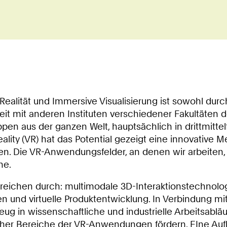
 Realität und Immersive Visualisierung ist sowohl du
t mit anderen Instituten verschiedener Fakultäte
n aus der ganzen Welt, hauptsächlich in drittmittel
eality (VR) hat das Potential gezeigt eine innovative 
. Die VR-Anwendungsfelder, an denen wir arbeiten, b
he.
reichen durch: multimodale 3D-Interaktionstechnolo
en und virtuelle Produktentwicklung. In Verbindung mi
g in wissenschaftliche und industrielle Arbeitsablä
her Bereiche der VR-Anwendungen fördern. EIne Aufli