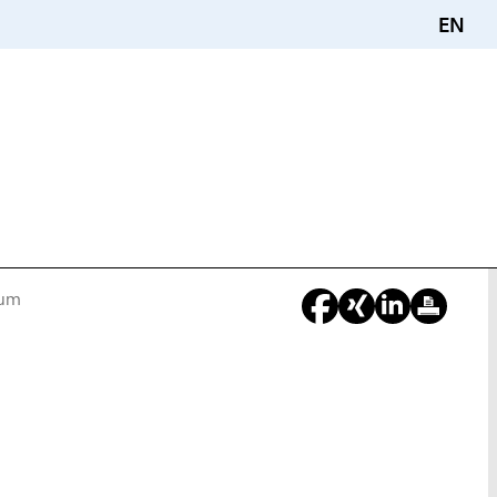
EN
kum
Sie
sind
hier: