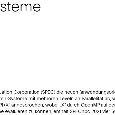
ysteme
luation Corporation (SPEC) die neuen (anwendungsor
ten-Systeme mit mehreren Leveln an Parallelität ab, 
t „MPI+X“ angesprochen, wobei „X“ durch OpenMP auf
evaluieren zu können, enthält SPEChpc 2021 vier Suit