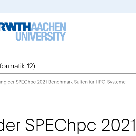
formatik 12)
hung der SPEChpc 2021 Benchmark Suiten für HPC-Systeme
Sie
sind
hier:
g der SPEChpc 202